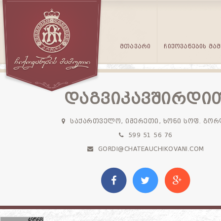
ᲛᲗᲐᲕᲐᲠᲘ
ᲩᲘᲥᲝᲕᲐᲜᲔᲑᲘᲡ ᲛᲐ
ᲓᲐᲒᲕᲘᲙᲐᲕᲨᲘᲠᲓᲘ
ᲡᲐᲥᲐᲠᲗᲕᲔᲚᲝ, ᲘᲛᲔᲠᲔᲗᲘ, ᲮᲝᲜᲘ ᲡᲝᲤ. ᲒᲝᲠ
599 51 56 76
GORDI@CHATEAUCHIKOVANI.COM