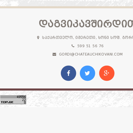
ᲓᲐᲒᲕᲘᲙᲐᲕᲨᲘᲠᲓᲘ
ᲡᲐᲥᲐᲠᲗᲕᲔᲚᲝ, ᲘᲛᲔᲠᲔᲗᲘ, ᲮᲝᲜᲘ ᲡᲝᲤ. ᲒᲝᲠ
599 51 56 76
GORDI@CHATEAUCHIKOVANI.COM