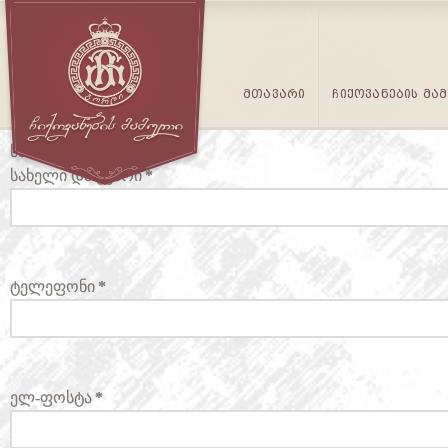
ᲛᲗᲐᲕᲐᲠᲘ
ᲩᲘᲥᲝᲕᲐᲜᲔᲑᲘᲡ ᲛᲐ
სასტუმროს დაჯავშნა
სახელი და გვარი
*
ტელეფონი
*
ელ-ფოსტა
*