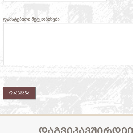
დამატებითი შეტყობინება
ᲓᲐᲯᲐᲕᲨᲜᲐ
ᲓᲐᲒᲕᲘᲙᲐᲕᲨᲘᲠᲓᲘ