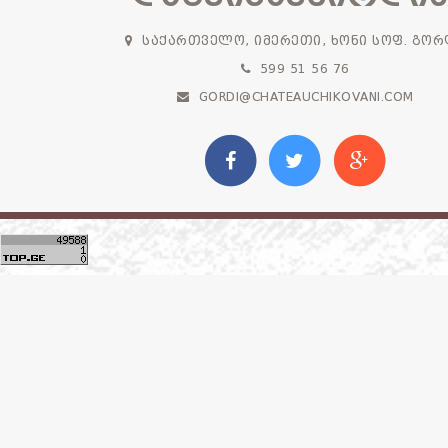
ᲡᲐᲥᲐᲠᲗᲕᲔᲚᲝ, ᲘᲛᲔᲠᲔᲗᲘ, ᲮᲝᲜᲘ ᲡᲝᲤ. ᲒᲝᲠ
599 51 56 76
GORDI@CHATEAUCHIKOVANI.COM